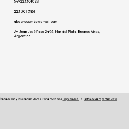
5492233010851
223 301 0851
abggroupmdp@gmail.com
Av. Juan José Paso 2496, Mar del Plata, Buenos Aires,
Argentina
fensa de las y los consumidores. Para reclamos
ingresá acá.
/
Botón de arrepentimiento