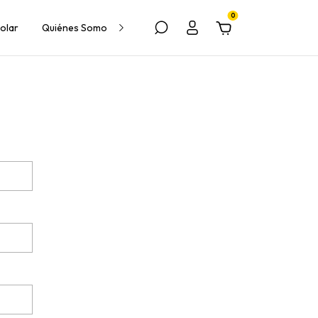
0
olar
Quiénes Somos
Contacto
Bombas de calor