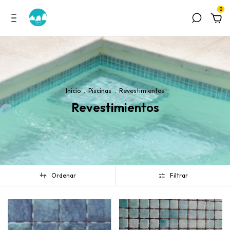
0
Inicio
.
Piscinas
.
Revestimientos
Revestimientos
Ordenar
Filtrar