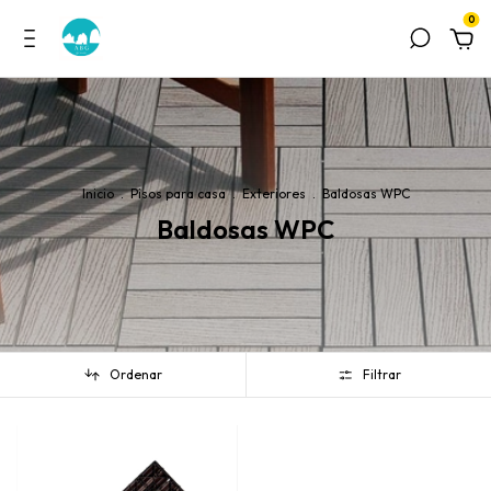
0
Inicio
.
Pisos para casa
.
Exteriores
.
Baldosas WPC
Baldosas WPC
Ordenar
Filtrar